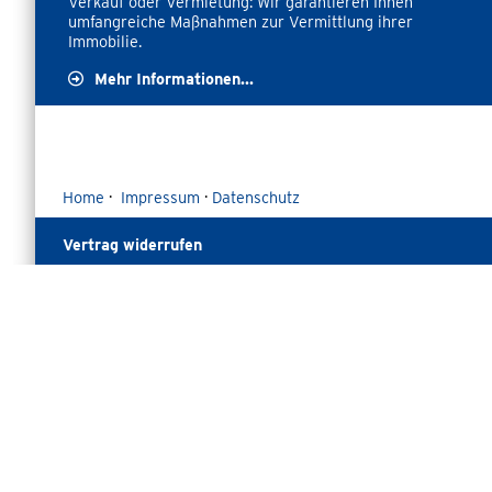
Verkauf oder Vermietung: Wir garantieren Ihnen
umfangreiche Maßnahmen zur Vermittlung ihrer
Immobilie.
Mehr Informationen...
Home
·
Impressum
·
Datenschutz
Vertrag widerrufen