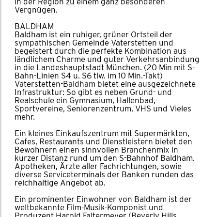
in der Region zu einem ganz besonderen
Vergnügen.
BALDHAM
Baldham ist ein ruhiger, grüner Ortsteil der
sympathischen Gemeinde Vaterstetten und
begeistert durch die perfekte Kombination aus
ländlichem Charme und guter Verkehrsanbindung
in die Landeshauptstadt München. (20 Min mit S-
Bahn-Linien S4 u. S6 tlw. im 10 Min.-Takt)
Vaterstetten-Baldham bietet eine ausgezeichnete
Infrastruktur: So gibt es neben Grund- und
Realschule ein Gymnasium, Hallenbad,
Sportvereine, Seniorenzentrum, VHS und Vieles
mehr.
Ein kleines Einkaufszentrum mit Supermärkten,
Cafes, Restaurants und Dienstleistern bietet den
Bewohnern einen sinnvollen Branchenmix in
kurzer Distanz rund um den S-Bahnhof Baldham.
Apotheken, Ärzte aller Fachrichtungen, sowie
diverse Serviceterminals der Banken runden das
reichhaltige Angebot ab.
Ein prominenter Einwohner von Baldham ist der
weltbekannte Film-Musik-Komponist und
Produzent Harold Faltermeyer (Beverly Hills