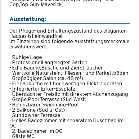
Cop,Top Gun-Maverick)
Ausstattung:
Der Pflege- und Erhaltungszustand des eleganten
Hauses ist einwandfrei.
Im Einzelnen sind folgende Ausstattungsmerkmale
erwähnenswert:
- Ruhige Lage
- Professionell angelegter Garten
- Edle Bäume,Büsche und Ziersträucher
- Wertvolle Naturstein,- Fliesen,- und Parkettböden
- Großzügiger Salon (ca. 48 m²)
- Einbauküche mit hochwertigen Elektrogeräten
- Integrierter Erker-Essplatz
- Überdachter Freisitz mit direktem Küchenzugang
- Große Pool-Terrasse (Süd-West)
- Beheizbarer Swimming-Pool
- 2 Balkone (Süd u. Ost)
- Sundowner-Terrasse
- Helles Badezimmer mit separatem Duschbad im
OG
- 2. Badezimmer im OG
- Gäste WC