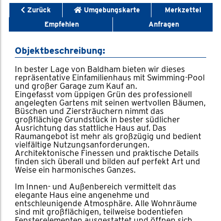
Zurück
Umgebungskarte
Merkzettel
Empfehlen
Anfragen
Objektbeschreibung:
In bester Lage von Baldham bieten wir dieses
repräsentative Einfamilienhaus mit Swimming-Pool
und großer Garage zum Kauf an.
Eingefasst vom üppigen Grün des professionell
angelegten Gartens mit seinen wertvollen Bäumen,
Büschen und Ziersträuchern nimmt das
großflächige Grundstück in bester südlicher
Ausrichtung das stattliche Haus auf. Das
Raumangebot ist mehr als großzügig und bedient
vielfältige Nutzungsanforderungen.
Architektonische Finessen und praktische Details
finden sich überall und bilden auf perfekt Art und
Weise ein harmonisches Ganzes.
Im Innen- und Außenbereich vermittelt das
elegante Haus eine angenehme und
entschleunigende Atmosphäre. Alle Wohnräume
sind mit großflächigen, teilweise bodentiefen
Fensterelementen ausgestattet und öffnen sich