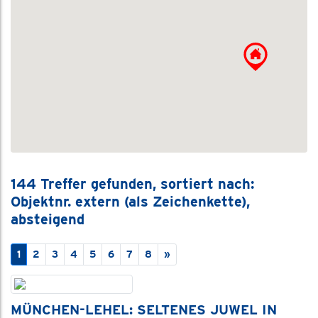
144 Treffer gefunden, sortiert nach:
Objektnr. extern (als Zeichenkette),
absteigend
(aktuelle Seite)
Nächste Immobilien Seite
1
2
3
4
5
6
7
8
»
MÜNCHEN-LEHEL: SELTENES JUWEL IN