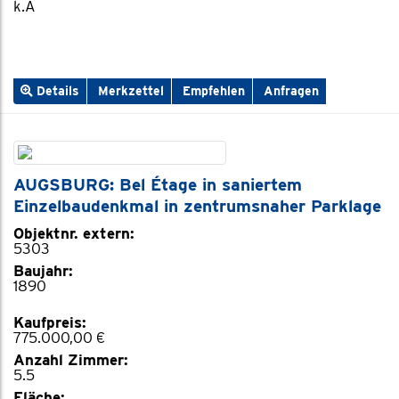
k.A
Details
Merkzettel
Empfehlen
Anfragen
AUGSBURG: Bel Étage in saniertem
Einzelbaudenkmal in zentrumsnaher Parklage
Objektnr. extern:
5303
Baujahr:
1890
Kaufpreis:
775.000,00 €
Anzahl Zimmer:
5.5
Fläche: