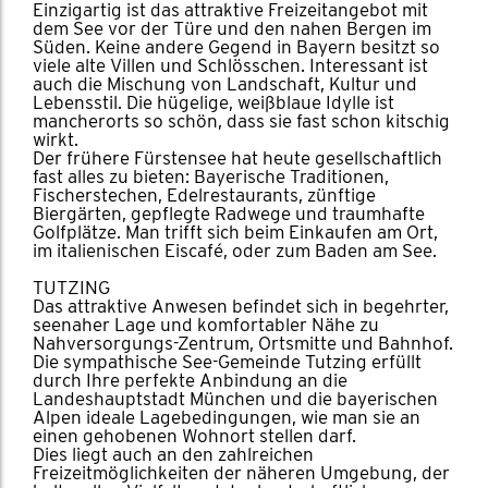
Einzigartig ist das attraktive Freizeitangebot mit
dem See vor der Türe und den nahen Bergen im
Süden. Keine andere Gegend in Bayern besitzt so
viele alte Villen und Schlösschen. Interessant ist
auch die Mischung von Landschaft, Kultur und
Lebensstil. Die hügelige, weißblaue Idylle ist
mancherorts so schön, dass sie fast schon kitschig
wirkt.
Der frühere Fürstensee hat heute gesellschaftlich
fast alles zu bieten: Bayerische Traditionen,
Fischerstechen, Edelrestaurants, zünftige
Biergärten, gepflegte Radwege und traumhafte
Golfplätze. Man trifft sich beim Einkaufen am Ort,
im italienischen Eiscafé, oder zum Baden am See.
TUTZING
Das attraktive Anwesen befindet sich in begehrter,
seenaher Lage und komfortabler Nähe zu
Nahversorgungs-Zentrum, Ortsmitte und Bahnhof.
Die sympathische See-Gemeinde Tutzing erfüllt
durch Ihre perfekte Anbindung an die
Landeshauptstadt München und die bayerischen
Alpen ideale Lagebedingungen, wie man sie an
einen gehobenen Wohnort stellen darf.
Dies liegt auch an den zahlreichen
Freizeitmöglichkeiten der näheren Umgebung, der