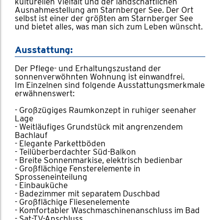
kulturellen Vielfalt und der landschaftlichen
Ausnahmestellung am Starnberger See. Der Ort
selbst ist einer der größten am Starnberger See
und bietet alles, was man sich zum Leben wünscht.
Ausstattung:
Der Pflege- und Erhaltungszustand der
sonnenverwöhnten Wohnung ist einwandfrei.
Im Einzelnen sind folgende Ausstattungsmerkmale
erwähnenswert:
- Großzügiges Raumkonzept in ruhiger seenaher
Lage
- Weitläufiges Grundstück mit angrenzendem
Bachlauf
- Elegante Parkettböden
- Teilüberberdachter Süd-Balkon
- Breite Sonnenmarkise, elektrisch bedienbar
- Großflächige Fensterelemente in
Sprosseneinteilung
- Einbauküche
- Badezimmer mit separatem Duschbad
- Großflächige Fliesenelemente
- Komfortabler Waschmaschinenanschluss im Bad
- Sat-TV-Anschluss